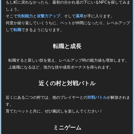
もし町に戻れなかったら、最初の分かれ道の下にいるNPCを探してみま
しょう。
そこで
先制能力
と
攻撃力アップ
、そして
薬草
が手に入ります。
何度か繰り返していくうちに、ペットが仲間になったり、レベルアップ
して
転職
できるようになります。
転職と成長
転職すると新しい技を覚え、レベルアップ時の能力値も増加します。
上級職になるほど、強力な技や成長ボーナスを得られます。
近くの村と対戦バトル
近くにある二つの村では、他のプレイヤーとの
対戦バトル
が解放されま
す。
育てたペットと共に、ぜひ腕試しを楽しんでください！
ミニゲーム