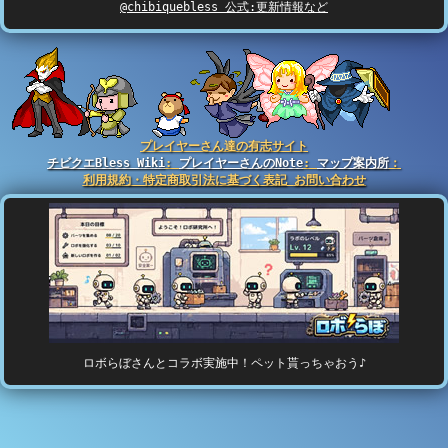
@chibiquebless 公式:更新情報など
プレイヤーさん達の有志サイト
チビクエBless Wiki
:
プレイヤーさんのNote
:
マップ案内所
：
利用規約・特定商取引法に基づく表記
お問い合わせ
ロボらぼさんとコラボ実施中！ペット貰っちゃおう♪