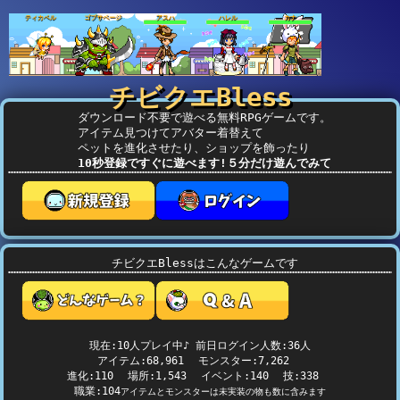
ティカベル
ゴブサベージ
アスハ
ハレル
カナ
チビクエBless
ダウンロード不要で遊べる無料RPGゲームです。
アイテム見つけてアバター着替えて
ペットを進化させたり、ショップを飾ったり
10秒登録ですぐに遊べます!５分だけ遊んでみて
チビクエBlessはこんなゲームです
現在:
10
人プレイ中♪ 前日ログイン人数:
36
人
アイテム:68,961
モンスター:7,262
進化:110
場所:1,543
イベント:140
技:338
職業:104
アイテムとモンスターは未実装の物も数に含みます